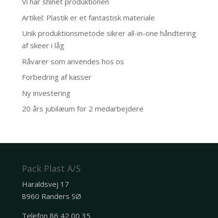
Vi har shinet produktionen
Artikel: Plastik er et fantastisk materiale
Unik produktionsmetode sikrer all-in-one håndtering
af skeer i låg
Råvarer som anvendes hos os
Forbedring af kasser
Ny investering
20 års jubilæum for 2 medarbejdere
Pack Plast A/S
Haraldsvej 17
8960 Randers SØ
Telefon 86 42 00 35