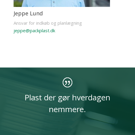
Jeppe Lund
Ansvar for indkøb og planlægning
jeppe@packplast.dk
Plast der gør hverdagen
nemmere.