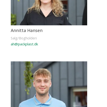
Annitta Hansen
Salg/Bogholderi
ah@packplast.dk