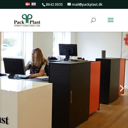
8642 0035
mail@packplast.dk
Produktudvikling
Ofte er det umulige muligt. Det handler om at tænke i
helheder, i løsninger og potentialer frem for
begrænsninger – hos Pack Plast er vi parate til at satse
samme med dig.
LÆS MERE